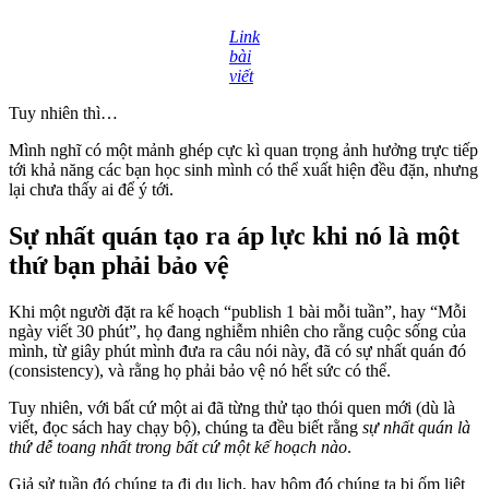
Link
bài
viết
Tuy nhiên thì…
Mình nghĩ có một mảnh ghép cực kì quan trọng ảnh hưởng trực tiếp
tới khả năng các bạn học sinh mình có thể xuất hiện đều đặn, nhưng
lại chưa thấy ai để ý tới.
Sự nhất quán tạo ra áp lực khi nó là một
thứ bạn phải bảo vệ
Khi một người đặt ra kế hoạch “publish 1 bài mỗi tuần”, hay “Mỗi
ngày viết 30 phút”, họ đang nghiễm nhiên cho rằng cuộc sống của
mình, từ giây phút mình đưa ra câu nói này, đã có sự nhất quán đó
(consistency), và rằng họ phải bảo vệ nó hết sức có thể.
Tuy nhiên, với bất cứ một ai đã từng thử tạo thói quen mới (dù là
viết, đọc sách hay chạy bộ), chúng ta đều biết rằng
sự nhất quán là
thứ dễ toang nhất trong bất cứ một kế hoạch nào
.
Giả sử tuần đó chúng ta đi du lịch, hay hôm đó chúng ta bị ốm liệt