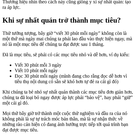
Thương hiệu nhìn theo cách này cũng giống y xì sự nhất quán: tạo
ra áp lực.
Khi sự nhất quán trở thành mục tiêu?
Thử tưởng tượng, bây giờ “viết 30 phút mỗi ngày” không còn là
một thứ mà ngày mai chúng ta phải lao đầu vào thực hiện ngay, mà
nó là một mục tiêu để chúng ta đạt được sau 1 tháng.
Đã là mục tiêu, sẽ phải có các mục tiêu nhỏ và dễ hơn, ví dụ kiểu:
Viết 30 phút mỗi 3 ngày
Viết 10 phút mỗi ngày
Đọc 30 phút mỗi ngày (mình đang cho rằng đọc dễ hơn vì
tiêu thụ nội dung có sẵn sẽ khó hơn tự đẻ ra cái gì đó)
Khi chúng ta bẻ nhỏ sự nhất quán thành các mục tiêu đơn giản hơn,
chúng ta đã loại bỏ ngay được áp lực phải “bảo vệ”, hay phải “giữ”
một cái gì đó.
Mọi thứ bây giờ trở thành một cuộc thử nghiệm và đầu ra của nó
không phải là sự tự trách móc bản thân, mà là sự nhận thức về
những rào cản hiện có đang ảnh hưởng trực tiếp tới quá trình bạn
đạt được mục tiêu.