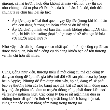
giường, cả hai trường hợp đều không tài nào viết nổi, vậy thì coi
như chúng ta đã tự phá vỡ lời hứa của bản thân. Lúc đó, tinh thần
chúng ta sẽ chịu hai loại áp lực:
Áp lực quay trở lại thói quen ngay lập tức (trong khi bản thân
vẫn còn đang ở trong hai hoàn cảnh ví dụ kể trên)
Áp lực chứng minh với bản thân mình không phải người kém
cỏi, chỉ biết hứa suông (loại áp lực này sẽ x2 nếu bạn lỡ hứa
với người ngoài nữa :v)
Như vậy, mặc dù bạn đang coi sự nhất quán như một công cụ để tạo
được thói quen, bản thân công cụ đó đang khiến bạn dễ tổn thương
và nản chí hơn rất nhiều.
Cũng giống như kiểu, thương hiệu là một công cụ mà các công ty
đang sử dụng để áp mức giá trên trời đối với sản phẩm của họ (oops
hello Apple). Nhưng để làm được như vậy, họ đã, đang và sẽ phải
bảo vệ thương hiệu của họ bằng mọi giá: bất cứ một hành động nào,
hay một ấn phẩm nào đưa ra truyền thông cũng phải được kiểm soát
và review nghiêm ngặt. Các công ty lớn sẽ rất ngần ngại đưa ra
những bước đi quá liều lĩnh vì sợ mất lòng khách hàng hiện tại,
cũng như các khách hàng tiềm năng trong tương lai.