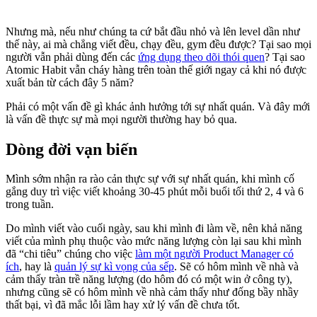
Nhưng mà, nếu như chúng ta cứ bắt đầu nhỏ và lên level dần như
thế này, ai mà chẳng viết đều, chạy đều, gym đều được? Tại sao mọi
người vẫn phải dùng đến các
ứng dụng theo dõi thói quen
? Tại sao
Atomic Habit vẫn cháy hàng trên toàn thế giới ngay cả khi nó được
xuất bản từ cách đây 5 năm?
Phải có một vấn đề gì khác ảnh hưởng tới sự nhất quán. Và đây mới
là vấn đề thực sự mà mọi người thường hay bỏ qua.
Dòng đời vạn biến
Mình sớm nhận ra rào cản thực sự với sự nhất quán, khi mình cố
gắng duy trì việc viết khoảng 30-45 phút mỗi buổi tối thứ 2, 4 và 6
trong tuần.
Do mình viết vào cuối ngày, sau khi mình đi làm về, nên khả năng
viết của mình phụ thuộc vào mức năng lượng còn lại sau khi mình
đã “chi tiêu” chúng cho việc
làm một người Product Manager có
ích
, hay là
quản lý sự kì vọng của sếp
. Sẽ có hôm mình về nhà và
cảm thấy tràn trề năng lượng (do hôm đó có một win ở công ty),
nhưng cũng sẽ có hôm mình về nhà cảm thấy như đống bầy nhầy
thất bại, vì đã mắc lỗi lầm hay xử lý vấn đề chưa tốt.