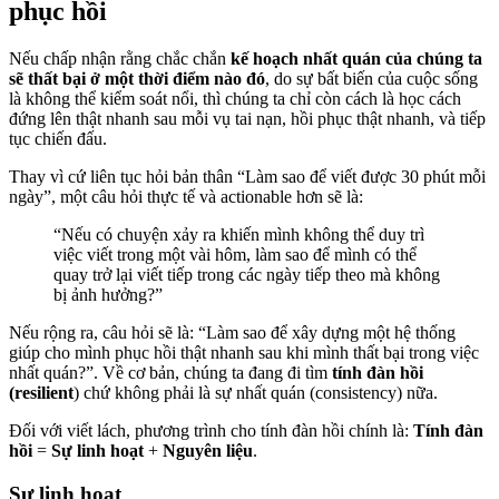
phục hồi
Nếu chấp nhận rằng chắc chắn
kế hoạch nhất quán của chúng ta
sẽ thất bại ở một thời điểm nào đó
, do sự bất biến của cuộc sống
là không thể kiểm soát nổi, thì chúng ta chỉ còn cách là học cách
đứng lên thật nhanh sau mỗi vụ tai nạn, hồi phục thật nhanh, và tiếp
tục chiến đấu.
Thay vì cứ liên tục hỏi bản thân “Làm sao để viết được 30 phút mỗi
ngày”, một câu hỏi thực tế và actionable hơn sẽ là:
“Nếu có chuyện xảy ra khiến mình không thể duy trì
việc viết trong một vài hôm, làm sao để mình có thể
quay trở lại viết tiếp trong các ngày tiếp theo mà không
bị ảnh hưởng?”
Nếu rộng ra, câu hỏi sẽ là: “Làm sao để xây dựng một hệ thống
giúp cho mình phục hồi thật nhanh sau khi mình thất bại trong việc
nhất quán?”. Về cơ bản, chúng ta đang đi tìm
tính đàn hồi
(resilient
) chứ không phải là sự nhất quán (consistency) nữa.
Đối với viết lách, phương trình cho tính đàn hồi chính là:
Tính đàn
hồi
=
Sự linh hoạt
+
Nguyên liệu
.
Sự linh hoạt