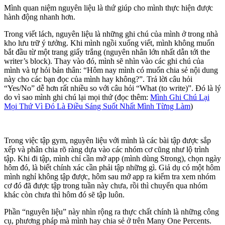
Mình quan niệm nguyên liệu là thứ giúp cho mình thực hiện được
hành động nhanh hơn.
Trong viết lách, nguyên liệu là những ghi chú của mình ở trong nhà
kho lưu trữ ý tưởng. Khi mình ngồi xuống viết, mình không muốn
bắt đầu từ một trang giấy trắng (nguyên nhân lớn nhất dẫn tới the
writer’s block). Thay vào đó, mình sẽ nhìn vào các ghi chú của
mình và tự hỏi bản thân: “Hôm nay mình có muốn chia sẻ nội dung
này cho các bạn đọc của mình hay không?”. Trả lời câu hỏi
“Yes/No” dễ hơn rất nhiều so với câu hỏi “What (to write)”. Đó là lý
do vì sao mình ghi chú lại mọi thứ (đọc thêm:
Mình Ghi Chú Lại
Mọi Thứ Vì Đó Là Điều Sáng Suốt Nhất Mình Từng Làm
)
Trong việc tập gym, nguyên liệu với mình là các bài tập được sắp
xếp và phân chia rõ ràng dựa vào các nhóm cơ cũng như lộ trình
tập. Khi đi tập, mình chỉ cần mở app (mình dùng Strong), chọn ngày
hôm đó, là biết chính xác cần phải tập những gì. Giả dụ có một hôm
mình nghỉ không tập được, hôm sau mở app ra kiểm tra xem nhóm
cơ đó đã được tập trong tuần này chưa, rồi thì chuyển qua nhóm
khác còn chưa thì hôm đó sẽ tập luôn.
Phần “nguyên liệu” này nhìn rộng ra thực chất chính là những công
cụ, phương pháp mà mình hay chia sẻ ở trên Many One Percents.