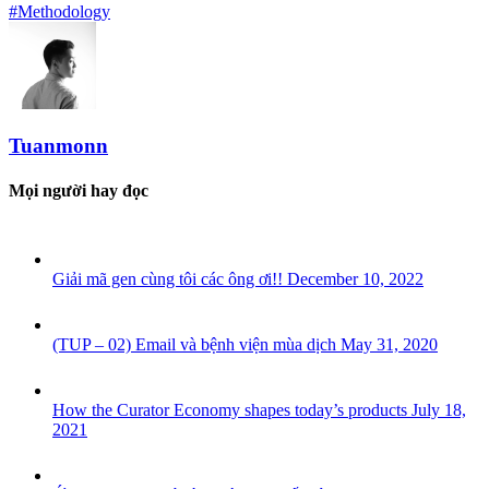
#Methodology
Tuanmonn
Mọi người hay đọc
Giải mã gen cùng tôi các ông ơi!!
December 10, 2022
(TUP – 02) Email và bệnh viện mùa dịch
May 31, 2020
How the Curator Economy shapes today’s products
July 18,
2021