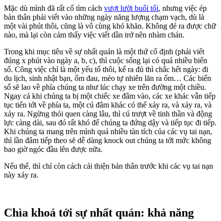
Mặc dù mình đã rất cố tìm cách
vượt lười buổi tối
, nhưng việc ép
bản thân phải viết vào những ngày năng lượng chạm vạch, dù là
một vài phút thôi, cũng là vô cùng khó khăn. Không đẻ ra được chữ
nào, mà lại còn cảm thấy việc viết dần trở nên nhàm chán.
Trong khi mục tiêu về sự nhất quán là một thứ cố định (phải viết
đúng x phút vào ngày a, b, c), thì cuộc sống lại có quá nhiều biến
số. Công việc chỉ là một yếu tố thôi, kể ra đủ thì chắc hết ngày: đi
du lịch, sinh nhật bạn, ốm đau, mèo tự nhiên lăn ra ốm… Các biến
số sẽ lao về phía chúng ta như lúc chạy xe trên đường một chiều.
Ngay cả khi chúng ta bị một chiếc xe đâm vào, các xe khác vẫn tiếp
tục tiến tới về phía ta, một cú đâm khác có thể xảy ra, và xảy ra, và
xảy ra. Ngừng thói quen càng lâu, thì cú trượt về tinh thần và động
lực càng dài, sau đó rất khó để chúng ta đứng dậy và tiếp tục đi tiếp.
Khi chúng ta mang trên mình quá nhiều tàn tích của các vụ tai nạn,
thì lần đâm tiếp theo sẽ dễ dàng knock out chúng ta tới mức không
bao giờ ngóc đầu lên được nữa.
Nếu thế, thì chỉ còn cách cải thiện bản thân trước khi các vụ tai nạn
này xảy ra.
Chìa khoá tới sự nhất quán: khả năng