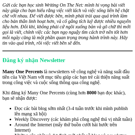
Gửi các bạn học sinh Writing On The Net: mình hi vọng bài viết
này giúp cho bạn hiểu rằng việc viết lách và việc sống liên hệ chặt
chẽ với nhau. Để viết được bền, mình phải trải qua quá trình làm
cho bản thân linh hoạt hơn, và cố gắng tích luỹ được nhiều nguyên
liệu hơn. Đôi khi, không phải cứ ngồi xuống bàn và gõ chữ thì mới
gọi là viết, chính việc các bạn ngọ nguậy tìm cách trở nên tốt hơn
mỗi ngày cũng là một phần quan trọng trong hành trình này. Hãy
tin vào quá trình, rồi việc viết bền sẽ đến.
Đăng ký nhận Newsletter
Many One Percents
là newsletters về công nghệ và năng suất đầu
tiên của Việt Nam với mục tiêu giúp các bạn trẻ cải thiện năng suất
trong công việc và cuộc sống thông qua công nghệ.
Khi đăng ký Many One Percents (cùng hơn
8000
bạn đọc khác),
bạn sẽ nhận được:
Đọc các bài blog sớm nhất (3-4 tuần trước khi mình publish
lên mạng xã hội)
Weekly Discovery (các khám phá công nghệ thú vị nhất tuần)
Around the Internet (mấy thứ buồn cười hài hước trên
Internet)