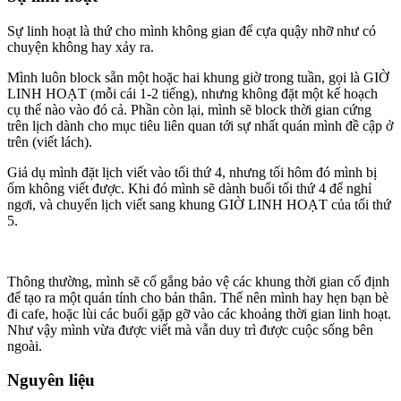
Sự linh hoạt là thứ cho mình không gian để cựa quậy nhỡ như có
chuyện không hay xảy ra.
Mình luôn block sẵn một hoặc hai khung giờ trong tuần, gọi là GIỜ
LINH HOẠT (mỗi cái 1-2 tiếng), nhưng không đặt một kế hoạch
cụ thể nào vào đó cả. Phần còn lại, mình sẽ block thời gian cứng
trên lịch dành cho mục tiêu liên quan tới sự nhất quán mình đề cập ở
trên (viết lách).
Giả dụ mình đặt lịch viết vào tối thứ 4, nhưng tối hôm đó mình bị
ốm không viết được. Khi đó mình sẽ dành buổi tối thứ 4 để nghỉ
ngơi, và chuyển lịch viết sang khung GIỜ LINH HOẠT của tối thứ
5.
Thông thường, mình sẽ cố gắng bảo vệ các khung thời gian cố định
để tạo ra một quán tính cho bản thân. Thế nên mình hay hẹn bạn bè
đi cafe, hoặc lùi các buổi gặp gỡ vào các khoảng thời gian linh hoạt.
Như vậy mình vừa được viết mà vẫn duy trì được cuộc sống bên
ngoài.
Nguyên liệu