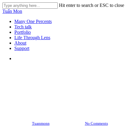
Skip
Hit enter to search or ESC to close
to
Close
Tuấn Mon
main
Search
content
search
Menu
Many One Percents
Tech talk
Portfolio
Life Through Lens
About
Support
search
Tạo và duy trì thói quen
Mới tạo thói quen, đừng dựa
vào sự nhất quán
By
Tuanmonn
March 16, 2024
No Comments