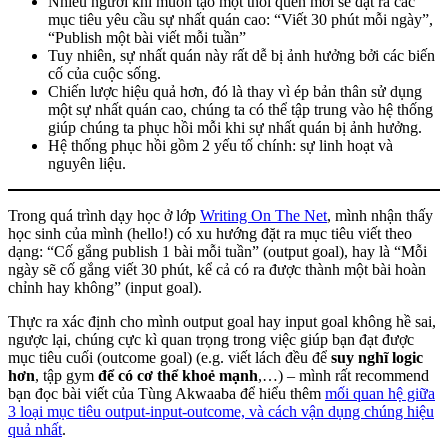
Nhiều người khi muốn tạo một thói quen mới sẽ đặt ra các
mục tiêu yêu cầu sự nhất quán cao: “Viết 30 phút mỗi ngày”,
“Publish một bài viết mỗi tuần”
Tuy nhiên, sự nhất quán này rất dễ bị ảnh hưởng bởi các biến
cố của cuộc sống.
Chiến lược hiệu quả hơn, đó là thay vì ép bản thân sử dụng
một sự nhất quán cao, chúng ta có thể tập trung vào hệ thống
giúp chúng ta phục hồi mỗi khi sự nhất quán bị ảnh hưởng.
Hệ thống phục hồi gồm 2 yếu tố chính: sự linh hoạt và
nguyên liệu.
Trong quá trình dạy học ở lớp
Writing On The Net
, mình nhận thấy
học sinh của mình (hello!) có xu hướng đặt ra mục tiêu viết theo
dạng: “Cố gắng publish 1 bài mỗi tuần” (output goal), hay là “Mỗi
ngày sẽ cố gắng viết 30 phút, kể cả có ra được thành một bài hoàn
chỉnh hay không” (input goal).
Thực ra xác định cho mình output goal hay input goal không hề sai,
ngược lại, chúng cực kì quan trọng trong việc giúp bạn đạt được
mục tiêu cuối (outcome goal) (e.g. viết lách đều để
suy nghĩ logic
hơn
, tập gym
để có cơ thể khoẻ mạnh
,…) – mình rất recommend
bạn đọc bài viết của Tùng Akwaaba để hiểu thêm
mối quan hệ giữa
3 loại mục tiêu output-input-outcome, và cách vận dụng chúng hiệu
quả nhất
.