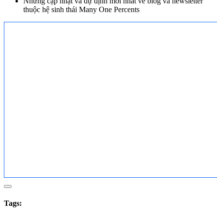
Những cập nhật và dự định mới nhất về blog và newsletter
thuộc hệ sinh thái Many One Percents
Tags: