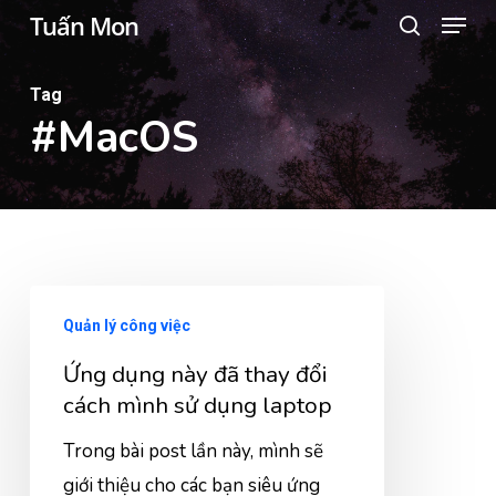
Menu
Skip
Tuấn Mon
search
to
Close
main
Tag
Menu
content
#MacOS
Quản lý công việc
Ứng dụng này đã thay đổi
cách mình sử dụng laptop
Trong bài post lần này, mình sẽ
giới thiệu cho các bạn siêu ứng