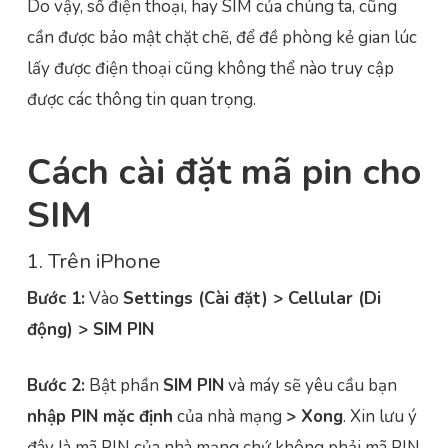
Do vậy, số điện thoại, hay SIM của chúng ta, cũng
cần được bảo mật chặt chẽ, để đề phòng kẻ gian lúc
lấy được điện thoại cũng không thể nào truy cập
được các thông tin quan trọng.
Cách cài đặt mã pin cho
SIM
1. Trên iPhone
Bước 1:
Vào
Settings (Cài đặt) > Cellular (Di
động) > SIM PIN
Bước 2:
Bật phần
SIM PIN
và máy sẽ yêu cầu bạn
nhập PIN mặc định
của nhà mạng
> Xong
. Xin lưu ý
đây là mã PIN của nhà mạng
chứ không phải mã PIN