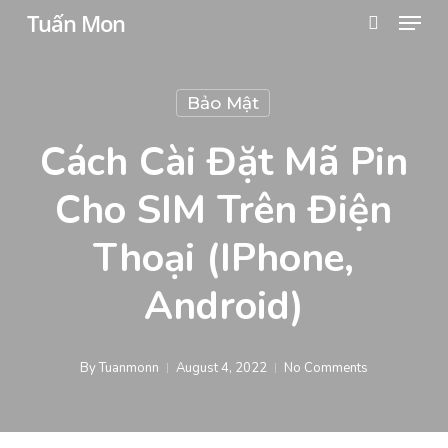
Menu
Skip
Tuấn Mon
search
to
Close
main
Menu
Bảo Mật
content
Cách Cài Đặt Mã Pin
Cho SIM Trên Điện
Thoại (iPhone,
Android)
By
Tuanmonn
August 4, 2022
No Comments