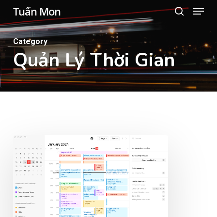
Menu
Skip
Tuấn Mon
search
to
main
Category
content
Quản Lý Thời Gian