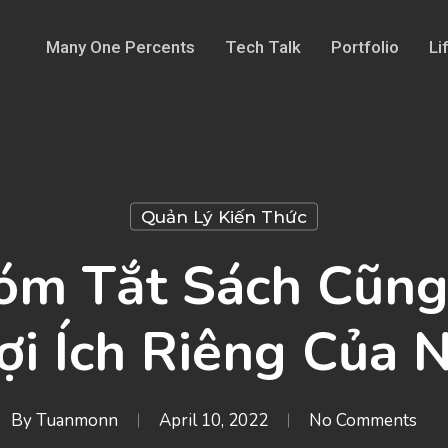
Many One Percents
Tech Talk
Portfolio
Li
Quản Lý Kiến Thức
óm Tắt Sách Cũn
ợi Ích Riêng Của 
By
Tuanmonn
April 10, 2022
No Comments