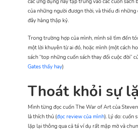
các ứng dụng này tập trung vào các cuốn sách b
của những người đươgn thời, và thiếu đi những 
đây hàng thập kỷ.
Trong trường hợp của mình, mình sẽ tìm đến t
một lời khuyên từ ai đó, hoặc mình (một cách h
sách “top những cuốn sách thay đổi cuộc đời” c
Gates thấy hay
)
Thoát khỏi sự lặ
Mình từng đọc cuốn The War of Art của Steven 
là thích thú (
đọc review của mình
). Lý do: cuốn
lặp lại thông qua cả tá ví dụ rất mập mờ và chu