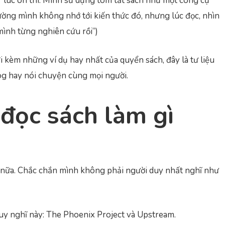
” lúc ôn thi. Mình sử dụng tóm tắt sách như một công cụ
hường mình không nhớ tới kiến thức đó, nhưng lúc đọc, nhìn
 mình từng nghiên cứu rồi”)
i kèm những ví dụ hay nhất của quyển sách, đây là tư liệu
log hay nói chuyện cùng mọi người.
, đọc sách làm gì
ì nữa. Chắc chắn mình không phải người duy nhất nghĩ như
suy nghĩ này: The Phoenix Project và Upstream.