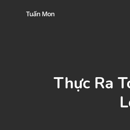
Skip
Tuấn Mon
to
main
content
Thực Ra T
L