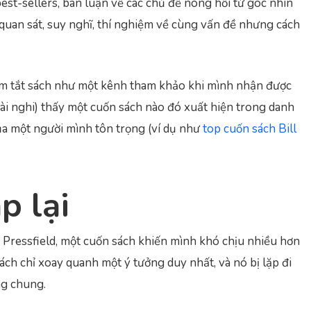
est-sellers, bàn luận về các chủ đề nóng hổi từ góc nhìn
quan sát, suy nghĩ, thí nghiệm về cùng vấn đề nhưng cách
óm tắt sách như một kênh tham khảo khi mình nhận được
oài nghi) thấy một cuốn sách nào đó xuất hiện trong danh
ủa một người mình tôn trọng (ví dụ như
top cuốn sách Bill
p lại
Pressfield, một cuốn sách khiến mình khó chịu nhiều hơn
 sách chỉ xoay quanh một ý tưởng duy nhất, và nó bị lặp đi
ng chung.