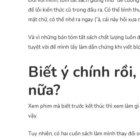
Đối với mình, tóm tắt sách giống như ”đề cương
để lôi kiến thức cũ trong đầu ra. Có thể bình t
mặt chữ, có thể nhớ ra ngay (”à, cái này hồi xưa
Và vì những bản tóm tắt sách chất lượng luôn đ
tuyệt vời để mình lấy làm dẫn chứng khi viết b
Biết ý chính rồi
nữa?
Xem phim mà biết trước kết thúc thì xem làm g
vậy.
Tuy nhiên, có hai cuốn sách làm mình thay đổi 