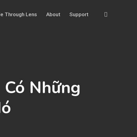
search
fe Through Lens
About
Support
g Có Những
Nó