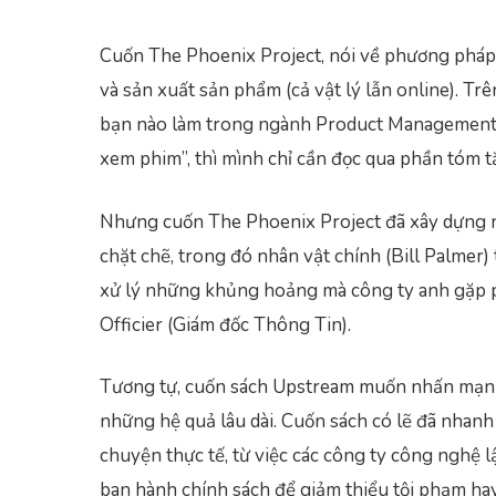
Cuốn The Phoenix Project, nói về phương pháp 
và sản xuất sản phẩm (cả vật lý lẫn online). Tr
bạn nào làm trong ngành Product Management, n
xem phim”, thì mình chỉ cần đọc qua phần tóm 
Nhưng cuốn The Phoenix Project đã xây dựng n
chặt chẽ, trong đó nhân vật chính (Bill Palmer)
xử lý những khủng hoảng mà công ty anh gặp p
Officier (Giám đốc Thông Tin).
Tương tự, cuốn sách Upstream muốn nhấn mạnh 
những hệ quả lâu dài. Cuốn sách có lẽ đã nhan
chuyện thực tế, từ việc các công ty công nghệ lậ
ban hành chính sách để giảm thiểu tội phạm ha