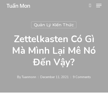
Menu
Skip
Tuấn Mon
search
to
main
Quản Lý Kiến Thức
content
Zettelkasten Có Gì
Mà Mình Lại Mê Nó
Đến Vậy?
By
Tuanmonn
December 11, 2021
9 Comments