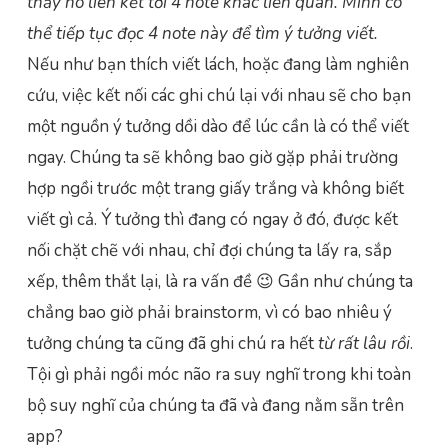
thấy nó liên kết tới 4 note khác liên quan. Mình có
thể tiếp tục đọc 4 note này để tìm ý tưởng viết.
Nếu như bạn thích viết lách, hoặc đang làm nghiên
cứu, việc kết nối các ghi chú lại với nhau sẽ cho bạn
một nguồn ý tưởng dồi dào để lúc cần là có thể viết
ngay. Chúng ta sẽ không bao giờ gặp phải trường
hợp ngồi trước một trang giấy trắng và không biết
viết gì cả. Ý tưởng thì đang có ngay ở đó, được kết
nối chặt chẽ với nhau, chỉ đợi chúng ta lấy ra, sắp
xếp, thêm thắt lại, là ra vấn đề 😉 Gần như chúng ta
chẳng bao giờ phải brainstorm, vì có bao nhiêu ý
tưởng chúng ta cũng đã ghi chú ra hết
từ rất lâu rồi
.
Tội gì phải ngồi móc não ra suy nghĩ trong khi toàn
bộ suy nghĩ của chúng ta đã và đang nằm sẵn trên
app?