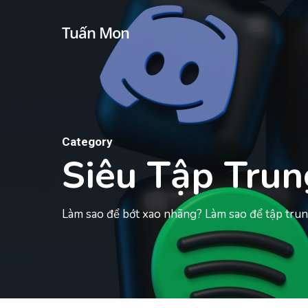
Skip
Tuấn Mon
to
main
content
Category
Siêu Tập Trun
Làm sao để bớt xao nhãng? Làm sao để tập tru