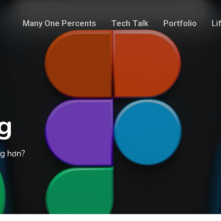
Many One Percents
Tech Talk
Portfolio
Li
g
ng hơn?