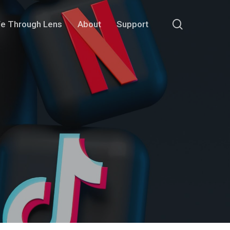
search
fe Through Lens
About
Support