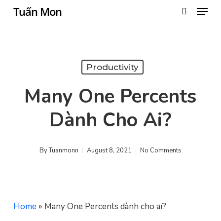
Menu
Skip
Tuấn Mon
search
to
Close
main
Menu
content
Productivity
Many One Percents
Dành Cho Ai?
By
Tuanmonn
August 8, 2021
No Comments
Home
»
Many One Percents dành cho ai?