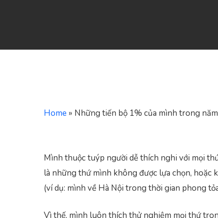
Home
»
Những tiến bộ 1% của mình trong nă
Mình thuộc tuýp người dễ thích nghi với mọi thứ
là những thứ mình không được lựa chọn, hoặc k
(ví dụ: mình về Hà Nội trong thời gian phong tỏ
Hit enter to search or ESC to close
Vì thế, mình luôn thích thử nghiệm mọi thứ tro