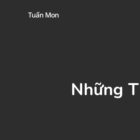
Skip
Tuấn Mon
to
main
content
Những T