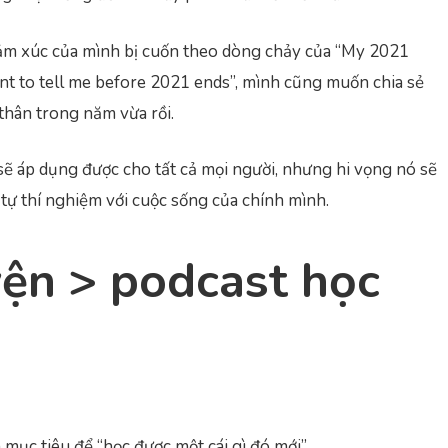
ảm xúc của mình bị cuốn theo dòng chảy của “My 2021
ant to tell me before 2021 ends”, mình cũng muốn chia sẻ
thân trong năm vừa rồi.
sẽ áp dụng được cho tất cả mọi người, nhưng hi vọng nó sẽ
ự thí nghiệm với cuộc sống của chính mình.
ện > podcast học
mục tiêu để “học được một cái gì đó mới”.