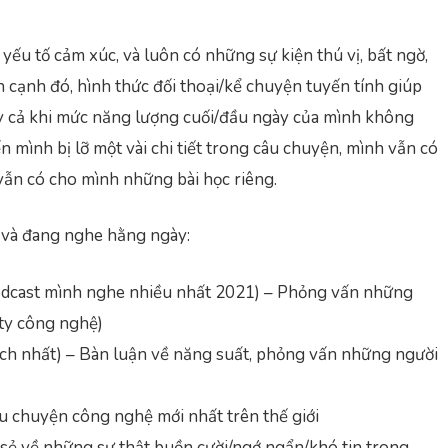
u tố cảm xúc, và luôn có những sự kiện thú vị, bất ngờ,
n cạnh đó, hình thức đối thoại/kể chuyện tuyến tính giúp
ay cả khi mức năng lượng cuối/đầu ngày của mình không
n mình bị lỡ một vài chi tiết trong câu chuyện, mình vẫn có
vẫn có cho mình những bài học riêng.
ã và đang nghe hằng ngày:
dcast mình nghe nhiều nhất 2021) – Phỏng vấn những
 ty công nghệ)
ích nhất) – Bàn luận về năng suất, phỏng vấn những người
u chuyện công nghệ mới nhất trên thế giới
 sẻ về những sự thật buồn cười/ngớ ngẩn/khó tin trong