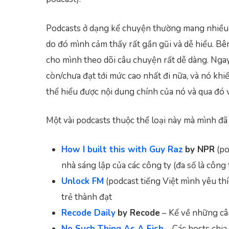
Podcasts ở dạng kể chuyện thường mang nhiều yế
do đó mình cảm thấy rất gần gũi và dễ hiểu. Bê
cho mình theo dõi câu chuyện rất dễ dàng. Ng
còn/chưa đạt tới mức cao nhất đi nữa, và nó khiế
thể hiểu được nội dung chính của nó và qua đó 
Một vài podcasts thuộc thể loại này mà mình đ
How I built this with Guy Raz
by NPR
(po
nhà sáng lập của các công ty (đa số là công
Unlock FM
(podcast tiếng Việt mình yêu th
trẻ thành đạt
Recode Daily
by Recode
– Kể về những câ
No Such Thing As A Fish
– Các hosts chia